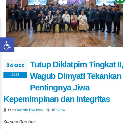
Tutup Diklatpim Tingkat II,
24 Oct
Wagub Dimyati Tekankan
2025
Pentingnya Jiwa
Kepemimpinan dan Integritas
Oleh
Admin Dwi Iceu
181 View
Sumber Gambar :